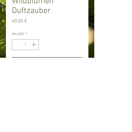
Wildblumen
Duftzauber
Preis
40,00 €
Anzahl
*
In den Warenkorb
© 2017 Blumen
Kaufmann. Proudly
created with
Wix.com