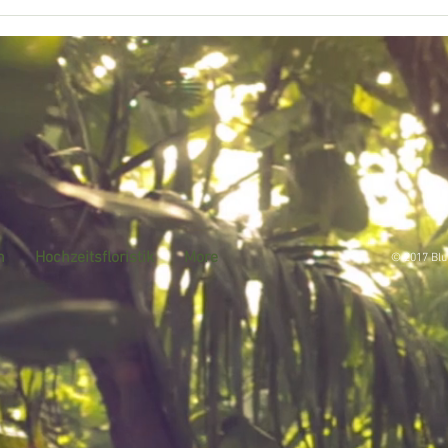
n
Hochzeitsfloristik
More
© 2017 Blu