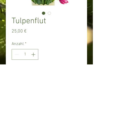
Tulpenflut
Preis
25,00 €
Anzahl
*
In den Warenkorb
© 2017 Blumen
Kaufmann. Proudly
created with
Wix.com